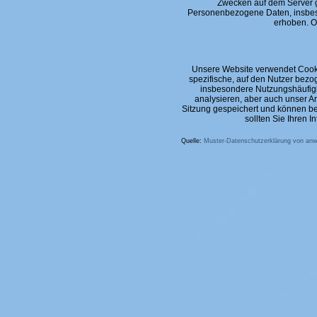
Zwecken auf dem Server g
Personenbezogene Daten, insbeso
erhoben. Oh
Unsere Website verwendet Cooki
spezifische, auf den Nutzer bezo
insbesondere Nutzungshäufigke
analysieren, aber auch unser A
Sitzung gespeichert und können b
sollten Sie Ihren 
Quelle:
Muster-Datenschutzerklärung von anw